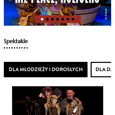
Spektakle
DLA MŁODZIEŻY I DOROSŁYCH
DLA DZI