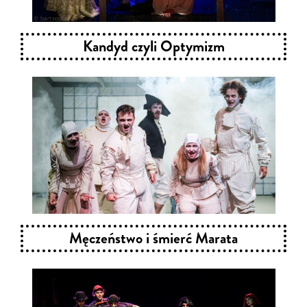
Kandyd czyli Optymizm
Męczeństwo i śmierć Marata