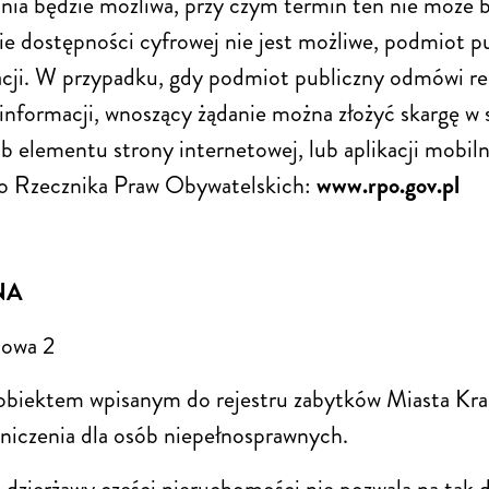
ania będzie możliwa, przy czym termin ten nie może b
nie dostępności cyfrowej nie jest możliwe, podmiot
cji. W przypadku, gdy podmiot publiczny odmówi real
informacji, wnoszący żądanie można złożyć skargę w 
lub elementu strony internetowej, lub aplikacji mobil
do Rzecznika Praw Obywatelskich:
www.rpo.gov.pl
NA
bowa 2
est obiektem wpisanym do rejestru zabytków Miasta
raniczenia dla osób niepełnosprawnych.
dzierżawy części nieruchomości nie pozwala na tak d