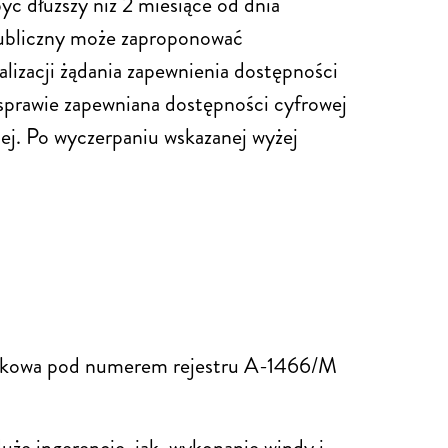
yć dłuższy niż 2 miesiące od dnia
 publiczny może zaproponować
izacji żądania zapewnienia dostępności
sprawie zapewniana dostępności cyfrowej
nej. Po wyczerpaniu wskazanej wyżej
 Krakowa pod numerem rejestru A-1466/M
uże ingerencje, jak wykonanie windy i