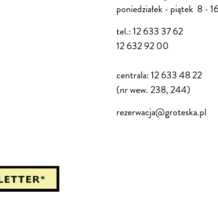
poniedziałek - piątek 8 - 1
tel.: 12 633 37 62
12 632 92 00
centrala: 12 633 48 22
(nr wew. 238, 244)
rezerwacja@groteska.pl