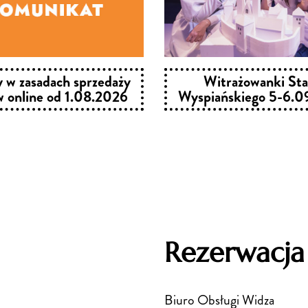
 w zasadach sprzedaży
Witrażowanki Sta
w online od 1.08.2026
Wyspiańskiego 5-6.0
Rezerwacja
Biuro Obsługi Widza