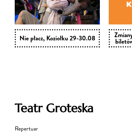
Zmiany
Nie płacz, Koziołku 29-30.08
biletó
Teatr Groteska
Repertuar