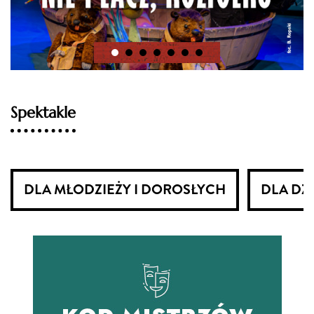
Spektakle
DLA MŁODZIEŻY I DOROSŁYCH
DLA DZI