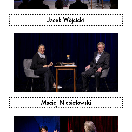
Jacek Wójcicki
Maciej Niesiołowski