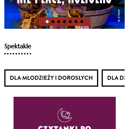
Spektakle
DLA MŁODZIEŻY I DOROSŁYCH
DLA DZI