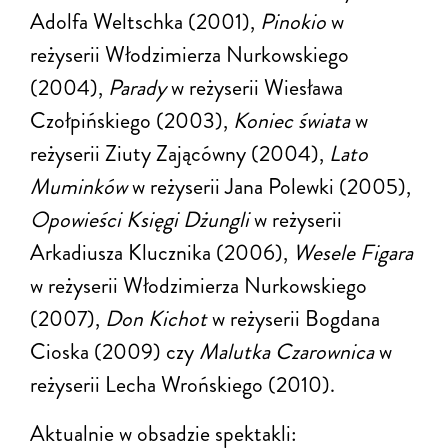
Adolfa Weltschka (2001),
Pinokio
w
reżyserii Włodzimierza Nurkowskiego
(2004),
Parady
w reżyserii Wiesława
Czołpińskiego (2003),
Koniec świata
w
reżyserii Ziuty Zającówny (2004),
Lato
Muminków
w reżyserii Jana Polewki (2005),
Opowieści Księgi Dżungli
w reżyserii
Arkadiusza Klucznika (2006),
Wesele Figara
w reżyserii Włodzimierza Nurkowskiego
(2007),
Don Kichot
w reżyserii Bogdana
Cioska (2009) czy
Malutka Czarownica
w
reżyserii Lecha Wrońskiego (2010).
Aktualnie w obsadzie spektakli: