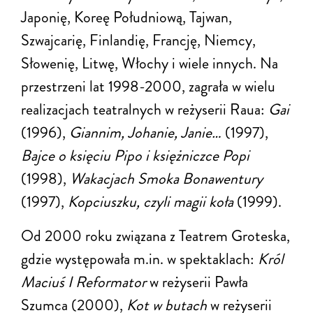
Japonię, Koreę Południową, Tajwan,
Szwajcarię, Finlandię, Francję, Niemcy,
Słowenię, Litwę, Włochy i wiele innych. Na
przestrzeni lat 1998-2000, zagrała w wielu
realizacjach teatralnych w reżyserii Raua:
Gai
(1996),
Giannim, Johanie, Janie…
(1997),
Bajce o księciu Pipo i księżniczce Popi
(1998),
Wakacjach Smoka Bonawentury
(1997),
Kopciuszku, czyli magii koła
(1999).
Od 2000 roku związana z Teatrem Groteska,
gdzie występowała m.in. w spektaklach:
Król
Maciuś I Reformator
w reżyserii Pawła
Szumca (2000),
Kot w butach
w reżyserii