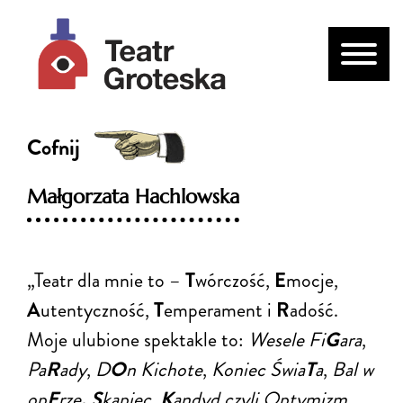
Cofnij
Małgorzata Hachlowska
„Teatr dla mnie to –
T
wórczość,
E
mocje,
A
utentyczność,
T
emperament i
R
adość.
Moje ulubione spektakle to:
Wesele Fi
G
ara
,
Pa
R
ady
,
D
O
n Kichote
,
Koniec Świa
T
a
,
Bal w
op
E
rze
, S
kąpiec
,
K
andyd czyli Optymizm,