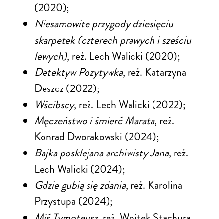
(2020);
Niesamowite przygody dziesięciu
skarpetek (czterech prawych i sześciu
lewych)
, reż. Lech Walicki (2020);
Detektyw Pozytywka
, reż. Katarzyna
Deszcz (2022);
Wścibscy
, reż. Lech Walicki (2022);
Męczeństwo i śmierć Marata
, reż.
Konrad Dworakowski (2024);
Bajka posklejana archiwisty Jana
, reż.
Lech Walicki (2024);
Gdzie gubią się zdania
, reż. Karolina
Przystupa (2024);
Miś Tymoteusz
, reż. Wojtek Stachura