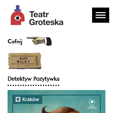
Cofnij
Detektyw Pozytywka