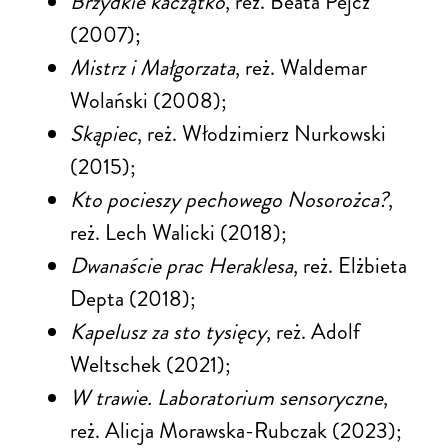
Brzydkie kaczątko
, reż. Beata Pejcz
(2007);
Mistrz i Małgorzata
, reż. Waldemar
Wolański (2008);
Skąpiec
, reż. Włodzimierz Nurkowski
(2015);
Kto pocieszy pechowego Nosorożca?
,
reż. Lech Walicki (2018);
Dwanaście prac Heraklesa
, reż. Elżbieta
Depta (2018);
Kapelusz za sto tysięcy
, reż. Adolf
Weltschek (2021);
W trawie. Laboratorium sensoryczne
,
reż. Alicja Morawska-Rubczak (2023);