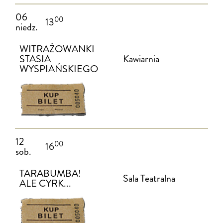
06
00
13
niedz.
WITRAŻOWANKI
STASIA
Kawiarnia
WYSPIAŃSKIEGO
12
00
16
sob.
TARABUMBA!
Sala Teatralna
ALE CYRK...