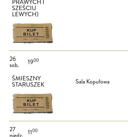
PRAWYCH I
SZEŚCIU
LEWYCH)
26
00
19
sob.
ŚMIESZNY
Sala Kopułowa
STARUSZEK
27
00
11
niedz.