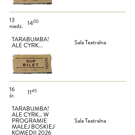
13
00
14
niedz.
TARABUMBA!
Sala Teatralna
ALE CYRK...
16
45
11
śr.
TARABUMBA!
ALE CYRK… W
PROGRAMIE
Sala Teatralna
MAŁEJ BOSKIEJ
KOMEDII 2026