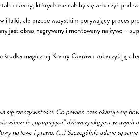
tale i rzeczy, których nie dałoby się zobaczyć podcz
 i lalki, ale przede wszystkim porywający proces pr
any jest obraz nagrywany i montowany na żywo – zupełn
o środka magicznej Krainy Czarów i zobaczyć ją z bar
nia się rzeczywistości. Co pewien czas okazuje się bo
cia wiecznie „upupiająca” dziewczynkę jest w swych d
owy na lewo i prawo. (...) Szczególnie udane są same