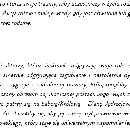
 tu i teraz swoje traumy, niby uczestniczy w życiu ro
Alicja rośnie i maleje wtedy, gdy jest chwalona lub 
rzez rodzinę.
 aktorzy, który doskonale odgrywają swoje role. 
eż świetnie odgrywająca zagubienie i nastoletnie 
a rezygnuje z nadmiernej brawury, którą mogłaby
zony obrazem tej ikonicznej postaci. Jego wujek z 
ie patrzy się na babcię/Królową - Dianę Jędrzejew
 Aż chciałoby się, aby jej czerep był prawdziwie wi
wskiego, który staje się uniwersalnym wspomnieniem d