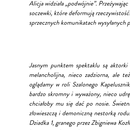
Alicja widziała „podwójnie”. Przeżywając
soczewki, które deformują rzeczywistość. 
sprzecznych komunikatach wysyłanych p
Jasnym punktem spektaklu są aktorki i
melancholijna, nieco zadziorna, ale t
oglądamy w roli Szalonego Kapelusznik
bardzo skromny i wyważony, nieco udręc
chciałoby mu się dać po nosie. Świetn
złowieszczą i demoniczną nestorką rodu.
Dziadka 1, granego przez Zbigniewa Kozło