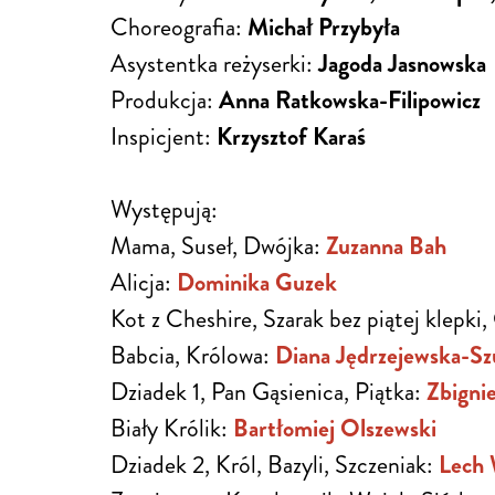
Choreografia:
Michał Przybyła
Asystentka reżyserki:
Jagoda Jasnowska
Produkcja:
Anna Ratkowska-Filipowicz
Inspicjent:
Krzysztof Karaś
Występują:
Mama, Suseł, Dwójka:
Zuzanna Bah
Alicja:
Dominika Guzek
Kot z Cheshire, Szarak bez piątej klepki,
Babcia, Królowa:
Diana Jędrzejewska-S
Dziadek 1, Pan Gąsienica, Piątka:
Zbigni
Biały Królik:
Bartłomiej Olszewski
Dziadek 2, Król, Bazyli, Szczeniak:
Lech 