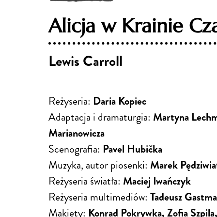
Alicja w Krainie C
Lewis Carroll
Reżyseria:
Daria Kopiec
Adaptacja i dramaturgia:
Martyna Lechm
Marianowicza
Scenografia:
Pavel Hubička
Muzyka, autor piosenki:
Marek Pędziwia
Reżyseria światła:
Maciej Iwańczyk
Reżyseria multimediów:
Tadeusz Gastma
Makiety:
Konrad Pokrywka, Zofia Szpila