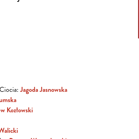
 Ciocia:
Jagoda Jasnowska
zumska
ew Kozłowski
Walicki