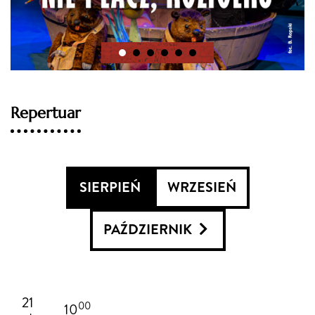
Repertuar
SIERPIEŃ
WRZESIEŃ
PAŹDZIERNIK
21
00
10