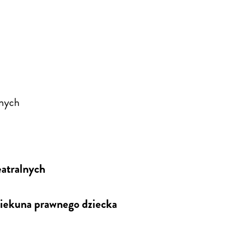
lnych
atralnych
piekuna prawnego dziecka